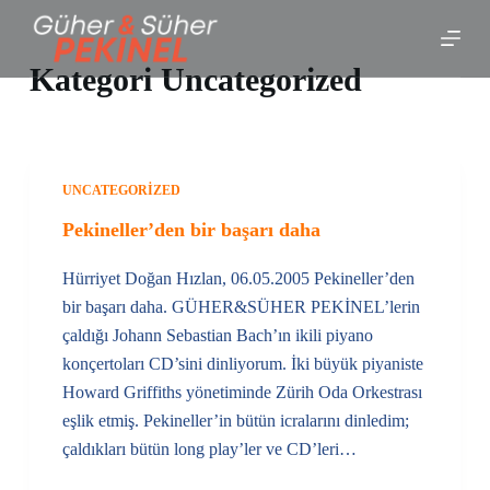
S
k
Kategori
Uncategorized
i
p
t
o
UNCATEGORIZED
c
o
Pekineller’den bir başarı daha
n
Hürriyet Doğan Hızlan, 06.05.2005 Pekineller’den
t
bir başarı daha. GÜHER&SÜHER PEKİNEL’lerin
e
çaldığı Johann Sebastian Bach’ın ikili piyano
n
konçertoları CD’sini dinliyorum. İki büyük piyaniste
t
Howard Griffiths yönetiminde Zürih Oda Orkestrası
eşlik etmiş. Pekineller’in bütün icralarını dinledim;
çaldıkları bütün long play’ler ve CD’leri…