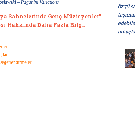
oslawski
– Paganini Variations
özgü sa
taşımal
ya Sahnelerinde Genç Müzisyenler”
edebil
esi Hakkında Daha Fazla Bilgi:
amaçla
rler
jlar
Değerlendirmeleri