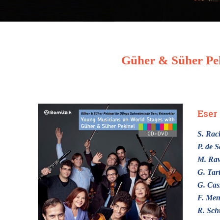
Güher & Süher Pek
Eser 
S. Ra
P. de S
M. Rav
G. Tart
G. Cas
F. Men
R. Sc