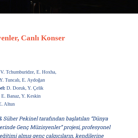
enler, Canlı Konser
V. Tchumburidze, E. Hoxha,
Y. Tuncalı, E. Aydoğan
el:
D. Doruk, Y. Çelik
:
E. Banaz, Y. Keskin
. Altun
& Süher Pekinel tarafından başlatılan “Dünya
erinde Genç Müzisyenler” projesi, profesyonel
ğitimi almış genç çalgıcıların, kendilerine