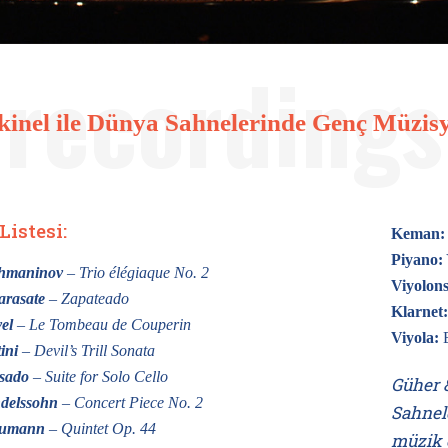
inel ile Dünya Sahnelerinde Genç Müzisy
Listesi:
Keman:
Piyano:
chmaninov
– Trio élégiaque No. 2
Viyolons
arasate
– Zapateado
Klarnet
el
– Le Tombeau de Couperin
Viyola:
E
ini
– Devil’s Trill Sonata
sado
– Suite for Solo Cello
Güher 
delssohn
– Concert Piece No. 2
Sahnel
humann
– Quintet Op. 44
müzik e