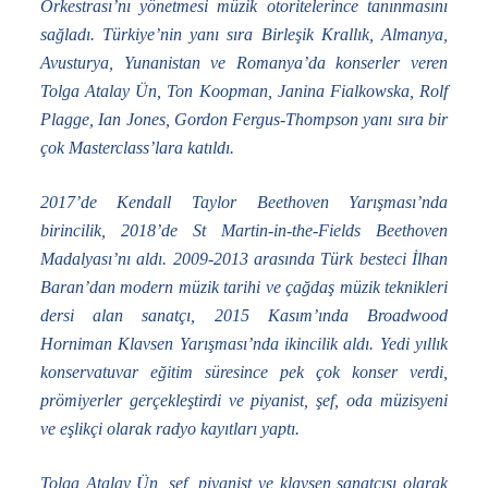
Orkestrası’nı yönetmesi müzik otoritelerince tanınmasını
sağladı. Türkiye’nin yanı sıra Birleşik Krallık, Almanya,
Avusturya, Yunanistan ve Romanya’da konserler veren
Tolga Atalay Ün, Ton Koopman, Janina Fialkowska, Rolf
Plagge, Ian Jones, Gordon Fergus-Thompson yanı sıra bir
çok Masterclass’lara katıldı.
2017’de Kendall Taylor Beethoven Yarışması’nda
birincilik, 2018’de St Martin-in-the-Fields Beethoven
Madalyası’nı aldı. 2009-2013 arasında Türk besteci İlhan
Baran’dan modern müzik tarihi ve çağdaş müzik teknikleri
dersi alan sanatçı, 2015 Kasım’ında Broadwood
Horniman Klavsen Yarışması’nda ikincilik aldı. Yedi yıllık
konservatuvar eğitim süresince pek çok konser verdi,
prömiyerler gerçekleştirdi ve piyanist, şef, oda müzisyeni
ve eşlikçi olarak radyo kayıtları yaptı.
Tolga Atalay Ün, şef, piyanist ve klavsen sanatçısı olarak