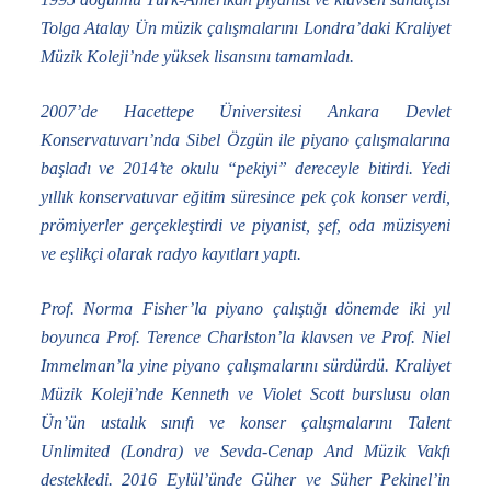
Tolga Atalay Ün müzik çalışmalarını Londra’daki Kraliyet
Müzik Koleji’nde yüksek lisansını tamamladı.
2007’de Hacettepe Üniversitesi Ankara Devlet
Konservatuvarı’nda Sibel Özgün ile piyano çalışmalarına
başladı ve 2014’te okulu “pekiyi” dereceyle bitirdi. Yedi
yıllık konservatuvar eğitim süresince pek çok konser verdi,
prömiyerler gerçekleştirdi ve piyanist, şef, oda müzisyeni
ve eşlikçi olarak radyo kayıtları yaptı.
Prof. Norma Fisher’la piyano çalıştığı dönemde iki yıl
boyunca Prof. Terence Charlston’la klavsen ve Prof. Niel
Immelman’la yine piyano çalışmalarını sürdürdü. Kraliyet
Müzik Koleji’nde Kenneth ve Violet Scott burslusu olan
Ün’ün ustalık sınıfı ve konser çalışmalarını Talent
Unlimited (Londra) ve Sevda-Cenap And Müzik Vakfı
destekledi. 2016 Eylül’ünde Güher ve Süher Pekinel’in