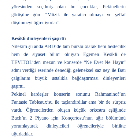
yöresinden seçilmiş olan bu çocuklar, Pekinellerin
görüşüne göre “Müzik ile yaratıcı olmayı ve şeffaf
düşünmeyi öğreniyorlar”.
Kesikli dinleyenleri şaşırttı
Nitekim şu anda ABD’de tam burslu olarak hem bestecilik
hem de siyaset bilimi okuyan Egemen Kesikli de
TEVİTÖL’den mezun ve konserde “Ne Evet Ne Hayır”
adını verdiği eserinde denediği geleneksel saz ney ile Batı
çalgılarını büyük ustalıkla bağdaştırması dinleyenleri
şaşırttı.
Pekinel kardeşler konserin sonunu Rahmaninof’un
Fantasie Tableaux’su ile taçlandırdılar ama bir de sürpriz
vardı. Öğrencilerden oluşan küçük orkestra eşliğinde
Bach’ın 2 Piyano için Konçertosu’nun ağır bölümünü
yorumlayarak dinleyicileri öğrencileriyle birlikte
uğurladılar.