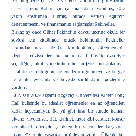
Adnan İğnebekçili ve TEV Genel Müdürü Turgut Bozkurt
da yer alıyor. Bölüm için çalışma odaları yapılmış, 70’e
yakın enstruman alınmış, burada verilen eğitimin
denetlenmesini ve finansmanını sağlamışlar Pekineller.
Birkaç ay önce Güher Pekinel’in daveti üzerine okula bir
söyleşi için gittiğimde, müzik bölümünün Pekineller
tarafından nasıl titizlikle kurulduğunu, öğretmenlerin
idealist müzisyenler arasından nasıl büyük özveriyle
seçildiğini, okul yönetiminin bu projeye tam anlamıyla
nasıl destek olduğunu, öğrencilerin öğrenmeye ve bilgiye
ne denli heyecanla ve hevesle sarıldıklarını gözlerimle
gördüm.
30 Nisan 2009 akşamı Boğaziçi Üniversitesi Albert Long
Hall kulisinde bu idealist öğretmenler en az öğrencileri
kadar heyecanlıydı. İki yıl gibi kısa bir sürede keman,
piyano, viyolonsel, flüt, klarinet, fagot gibi çalgıları konser
verebilecek düzeyde çalabilen bu yetenekler karşısında
insan gözlerinin yaşarmasını önleyemiyordu. Ülkenin her