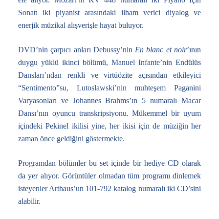
Sonatı iki piyanist arasındaki ilham verici diyalog ve
enerjik müzikal alışverişle hayat buluyor.
DVD’nin çarpıcı anları Debussy’nin
En blanc et noir
’ının
duygu yüklü ikinci bölümü, Manuel Infante’nin Endülüs
Dansları’ndan renkli ve virtüözite açısından etkileyici
“Sentimento”su, Lutoslawski’nin muhteşem Paganini
Varyasonları ve Johannes Brahms’ın 5 numaralı Macar
Dansı’nın oyuncu transkripsiyonu. Mükemmel bir uyum
içindeki Pekinel ikilisi yine, her ikisi için de müziğin her
zaman önce geldiğini göstermekte.
Programdan bölümler bu set içinde bir hediye CD olarak
da yer alıyor. Görüntüler olmadan tüm programı dinlemek
isteyenler Arthaus’un 101-792 katalog numaralı iki CD’sini
alabilir.