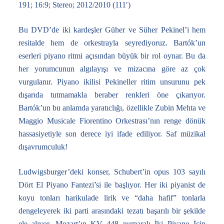
191; 16:9; Stereo; 2012/2010 (111′)
Bu DVD’de iki kardeşler Güher ve Süher Pekinel’i hem
resitalde hem de orkestrayla seyrediyoruz. Bartók’un
eserleri piyano ritmi açısından büyük bir rol oynar. Bu da
her yorumcunun algılayışı ve mizacına göre az çok
vurgulanır. Piyano ikilisi Pekineller ritim unsurunu pek
dışarıda tutmamakla beraber renkleri öne çıkarıyor.
Bartók’un bu anlamda yaratıclığı, özellikle Zubin Mehta ve
Maggio Musicale Fiorentino Orkestrası’nın renge dönük
hassasiyetiyle son derece iyi ifade ediliyor. Saf müzikal
dışavrumculuk!
Ludwigsburger’deki konser, Schubert’in opus 103 sayılı
Dört El Piyano Fantezi’si ile başlıyor. Her iki piyanist de
koyu tonları harikulade lirik ve “daha hafif” tonlarla
dengeleyerek iki parti arasındaki tezatı başarılı bir şekilde
ele alıyor. Mozart’ın KV 448 numaralı İki Piyano İçin