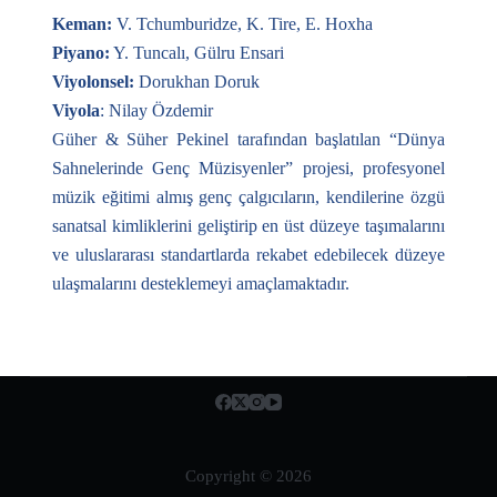
Keman:
V. Tchumburidze, K. Tire, E. Hoxha
Piyano:
Y. Tuncalı, Gülru Ensari
Viyolonsel:
Dorukhan Doruk
Viyola
: Nilay Özdemir
Güher & Süher Pekinel tarafından başlatılan “Dünya
Sahnelerinde Genç Müzisyenler” projesi, profesyonel
müzik eğitimi almış genç çalgıcıların, kendilerine özgü
sanatsal kimliklerini geliştirip en üst düzeye taşımalarını
ve uluslararası standartlarda rekabet edebilecek düzeye
ulaşmalarını desteklemeyi amaçlamaktadır.
Copyright © 2026