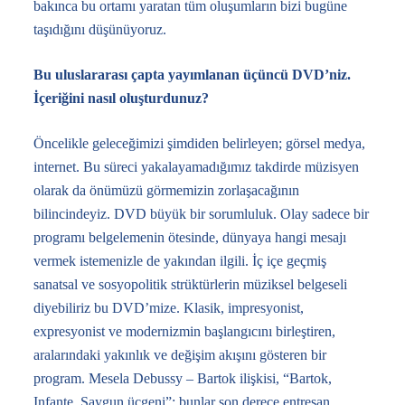
bakınca bu ortamı yaratan tüm oluşumların bizi bugüne
taşıdığını düşünüyoruz.
Bu uluslararası çapta yayımlanan üçüncü DVD’niz.
İçeriğini nasıl oluşturdunuz?
Öncelikle geleceğimizi şimdiden belirleyen; görsel medya,
internet. Bu süreci yakalayamadığımız takdirde müzisyen
olarak da önümüzü görmemizin zorlaşacağının
bilincindeyiz. DVD büyük bir sorumluluk. Olay sadece bir
programı belgelemenin ötesinde, dünyaya hangi mesajı
vermek istemenizle de yakından ilgili. İç içe geçmiş
sanatsal ve sosyopolitik strüktürlerin müziksel belgeseli
diyebiliriz bu DVD’mize. Klasik, impresyonist,
expresyonist ve modernizmin başlangıcını birleştiren,
aralarındaki yakınlık ve değişim akışını gösteren bir
program. Mesela Debussy – Bartok ilişkisi, “Bartok,
Infante, Saygun üçgeni”; bunlar son derece entresan