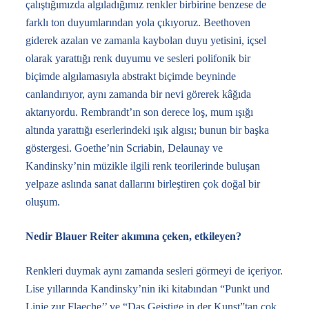
çalıştığımızda algıladığımız renkler birbirine benzese de
farklı ton duyumlarından yola çıkıyoruz. Beethoven
giderek azalan ve zamanla kaybolan duyu yetisini, içsel
olarak yarattığı renk duyumu ve sesleri polifonik bir
biçimde algılamasıyla abstrakt biçimde beyninde
canlandırıyor, aynı zamanda bir nevi görerek kâğıda
aktarıyordu. Rembrandt’ın son derece loş, mum ışığı
altında yarattığı eserlerindeki ışık algısı; bunun bir başka
göstergesi. Goethe’nin Scriabin, Delaunay ve
Kandinsky’nin müzikle ilgili renk teorilerinde buluşan
yelpaze aslında sanat dallarını birleştiren çok doğal bir
oluşum.
Nedir Blauer Reiter akımına çeken, etkileyen?
Renkleri duymak aynı zamanda sesleri görmeyi de içeriyor.
Lise yıllarında Kandinsky’nin iki kitabından “Punkt und
Linie zur Flaeche’’ ve “Das Geistige in der Kunst”tan çok