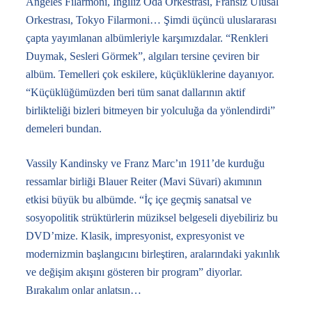
Angeles Filarmoni, İngiliz Oda Orkestrası, Fransız Ulusal
Orkestrası, Tokyo Filarmoni… Şimdi üçüncü uluslararası
çapta yayımlanan albümleriyle karşımızdalar. “Renkleri
Duymak, Sesleri Görmek”, algıları tersine çeviren bir
albüm. Temelleri çok eskilere, küçüklüklerine dayanıyor.
“Küçüklüğümüzden beri tüm sanat dallarının aktif
birlikteliği bizleri bitmeyen bir yolculuğa da yönlendirdi”
demeleri bundan.
Vassily Kandinsky ve Franz Marc’ın 1911’de kurduğu
ressamlar birliği Blauer Reiter (Mavi Süvari) akımının
etkisi büyük bu albümde. “İç içe geçmiş sanatsal ve
sosyopolitik strüktürlerin müziksel belgeseli diyebiliriz bu
DVD’mize. Klasik, impresyonist, expresyonist ve
modernizmin başlangıcını birleştiren, aralarındaki yakınlık
ve değişim akışını gösteren bir program” diyorlar.
Bırakalım onlar anlatsın…