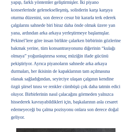
yapıp, farklı yöntemler geliştirmişler. İki piyano
konserlerinde gelenekselleşmiş, solistlerin karşı karşıya
oturma düzenini, son derece cesur bir kararla terk ederek
çalgılarını sahnede biri biraz daha önde olmak üzere yan
yana, ardından arka arkaya yerleştirmeye başlamışlar.
Pekinel’lere göre insan birlikte çalarken birbirinin gözlerine
bakmak yerine, tüm konsantrasyonunu diğerinin “kulağı
olmaya” yoğunlaştırırsa sonuç müziğin ifade gücünü
pekiştiriyor. Ayrıca piyanoların sahnede arka arkaya
durmaları, her ikisinin de kapaklarının tam açılmasına
olanak sağladığından, seyirciye ulaşan çalgının kendine
özgü şiirsel tınısı ve renkler cümbüşü çok daha tatmin edici
oluyor. Birbirlerinin nasıl çalacağını görmeden yalnızca
hissederek kavrayabildikleri için, başkalarının asla cesaret
edemeyeceği bu çalma pozisyonu onlara son derece doğal
geliyor.