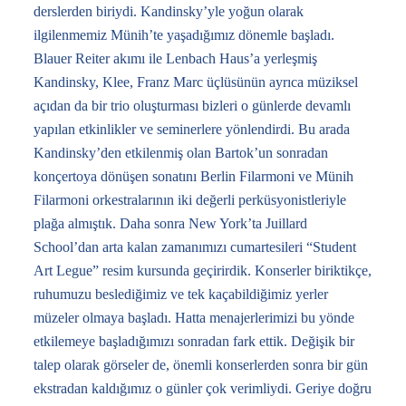
derslerden biriydi. Kandinsky’yle yoğun olarak
ilgilenmemiz Münih’te yaşadığımız dönemle başladı.
Blauer Reiter akımı ile Lenbach Haus’a yerleşmiş
Kandinsky, Klee, Franz Marc üçlüsünün ayrıca müziksel
açıdan da bir trio oluşturması bizleri o günlerde devamlı
yapılan etkinlikler ve seminerlere yönlendirdi. Bu arada
Kandinsky’den etkilenmiş olan Bartok’un sonradan
konçertoya dönüşen sonatını Berlin Filarmoni ve Münih
Filarmoni orkestralarının iki değerli perküsyonistleriyle
plağa almıştık. Daha sonra New York’ta Juillard
School’dan arta kalan zamanımızı cumartesileri “Student
Art Legue” resim kursunda geçirirdik. Konserler biriktikçe,
ruhumuzu beslediğimiz ve tek kaçabildiğimiz yerler
müzeler olmaya başladı. Hatta menajerlerimizi bu yönde
etkilemeye başladığımızı sonradan fark ettik. Değişik bir
talep olarak görseler de, önemli konserlerden sonra bir gün
ekstradan kaldığımız o günler çok verimliydi. Geriye doğru