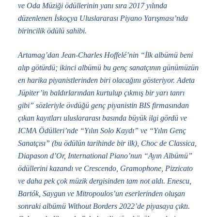
ve Oda Müziği ödüllerinin yanı sıra 2017 yılında
düzenlenen İskoçya Uluslararası Piyano Yarışması’nda
birincilik ödülü sahibi.
Artamag
’dan Jean-Charles Hoffelé’nin “İlk albümü beni
alıp götürdü; ikinci albümü bu genç sanatçının günümüzün
en harika piyanistlerinden biri olacağını gösteriyor. Adeta
Jüpiter’in baldırlarından kurtulup çıkmış bir yarı tanrı
gibi” sözleriyle övdüğü genç piyanistin BIS firmasından
çıkan kayıtları uluslararası basında büyük ilgi gördü ve
ICMA Ödülleri’nde “Yılın Solo Kaydı” ve “Yılın Genç
Sanatçısı” (bu ödülün tarihinde bir ilk), Choc de Classica,
Diapason d’Or,
International Piano
’nun “Ayın Albümü”
ödüllerini kazandı ve
Crescendo, Gramophone, Pizzicato
ve daha pek çok müzik dergisinden tam not aldı. Enescu,
Bartók, Saygun ve Mitropoulos’un eserlerinden oluşan
sonraki albümü
Without Borders
2022’de piyasaya çıktı.