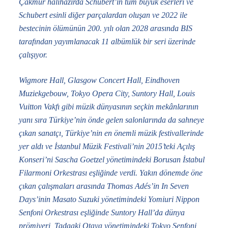
Çakmur halihazırda Schubert’in tüm büyük eserleri ve
Schubert esinli diğer parçalardan oluşan ve 2022 ile
bestecinin ölümünün 200. yılı olan 2028 arasında BIS
tarafından yayımlanacak 11 albümlük bir seri üzerinde
çalışıyor.
Wigmore Hall, Glasgow Concert Hall, Eindhoven
Muziekgebouw, Tokyo Opera City, Suntory Hall, Louis
Vuitton Vakfı gibi müzik dünyasının seçkin mekânlarının
yanı sıra Türkiye’nin önde gelen salonlarında da sahneye
çıkan sanatçı, Türkiye’nin en önemli müzik festivallerinde
yer aldı ve İstanbul Müzik Festivali’nin 2015’teki Açılış
Konseri’ni Sascha Goetzel yönetimindeki Borusan İstabul
Filarmoni Orkestrası eşliğinde verdi. Yakın dönemde öne
çıkan çalışmaları arasında Thomas Adés’in
In Seven
Days
’inin Masato Suzuki yönetimindeki Yomiuri Nippon
Senfoni Orkestrası eşliğinde Suntory Hall’da dünya
prömiyeri, Tadaaki Otaya yönetimindeki Tokyo Senfoni