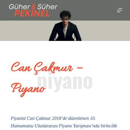
S
k
i
p
t
o
c
o
Can Çakmur –
n
t
e
Piyano
n
t
Piyanist Can Çakmur 2018’de düzenlenen 10.
Hamamatsu Uluslararası Piyano Yarışması’nda birincilik