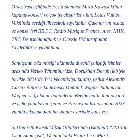
Orkestrası eşliğinde Festa Summer Muza Kawasaki’nin
kapanış konseri ve çok iyi eleştiriler alan, Louis Vuitton
Vakfı’nda verdiği ilk resitali sayılabilir. Çakmur’un resital
ve konserleri BBC 3, Radio Musique France, Arte, NHK,
TRT, Deutschlandfunk ve Classic FM tarafından
kaydedildi ve yayımlandı.
Sanatçının oda müziği alanında düzenli çalıştığı isimler
arasında Veriko Tchumburidze, Dorukhan Doruk (ikisiyle
birlikte 2021’de Trio Vecando’yu kurdu), çellist Alexandre
Castro-Balbi ve kontrbasçı Dominik Wagner bulunuyor.
Wagner ve Çakmur bugünlerde Beethoven’ın tüm piyano
ve çello yapıtlarını içeren ve Passavant firmasından 2023
yılında çıkacak olan bir albüm üzerinde çalışıyor.
5. Donizetti Klasik Müzik Ödülleri’nde (İstanbul) “2015’in
Genç Sanatçısı”, Weimar’daki Franz Liszt Müzik