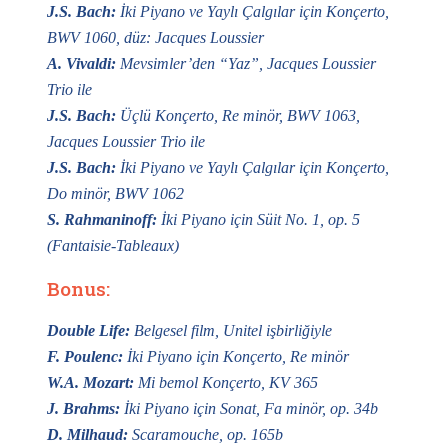
J.S. Bach
:
İki Piyano ve Yaylı Çalgılar için Konçerto,
BWV 1060, düz: Jacques Loussier
A. Vivaldi
:
Mevsimler
’den “Yaz”, Jacques Loussier
Trio ile
J.S. Bach
:
Üçlü Konçerto, Re minör, BWV 1063,
Jacques Loussier Trio ile
J.S. Bach
:
İki Piyano ve Yaylı Çalgılar için Konçerto,
Do minör, BWV 1062
S. Ra
h
manino
ff:
İki Piyano için Süit No. 1, op. 5
(Fantaisie-Tableaux)
Bonus:
Double Life
:
Belgesel film, Unitel işbirliğiyle
F. Poulenc
:
İki Piyano için Konçerto, Re minör
W.A. Mozart
:
Mi bemol Konçerto, KV 365
J. Brahms
:
İki Piyano için Sonat, Fa minör, op. 34b
D. Milhaud
:
Scaramouche
, op. 165b